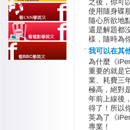
之後，你可
使用隨身碟
隨心所欲地
還是解題都
樣，隨時為
我可以在其他
為什麼《iP
重要的就是它
業、耗費三
極高，絕對是
年前上線後
得了！所以你
英為了《iP
專業！