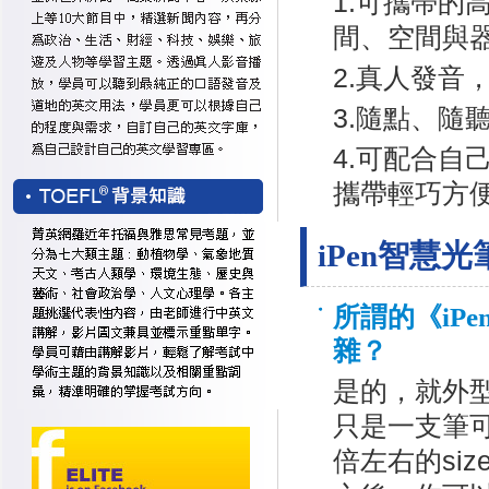
1.可攜帶
間、空間與
2.真人發
3.隨點、隨
4.可配合自
攜帶輕巧方
iPen智慧光
所謂的《iP
雜？
是的，就外型
只是一支筆
倍左右的si