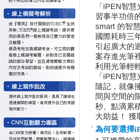
「iPEN智
習事半功倍
smart 的
國際耗時三
引起廣大的
案存進光筆
利用光筆輕
「iPEN智
隨記，就像
間與空間的
秒、點滴累積
大助益！ 獲
為何要選擇i