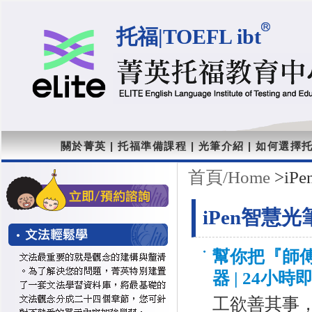
托福|TOEFL ibt
關於菁英
|
托福準備課程
|
光筆介紹
|
如何選擇
首頁/Home
>iP
iPen智慧
幫你把『師
器 | 24小
工欲善其事